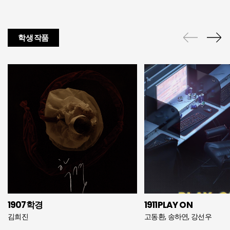
학생 작품
1907학경
1911PLAY ON
김희진
고동환, 송하연, 강선우