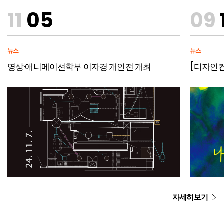
11
05
09
뉴스
뉴스
영상·애니메이션학부 이자경 개인전 개최
자세히보기