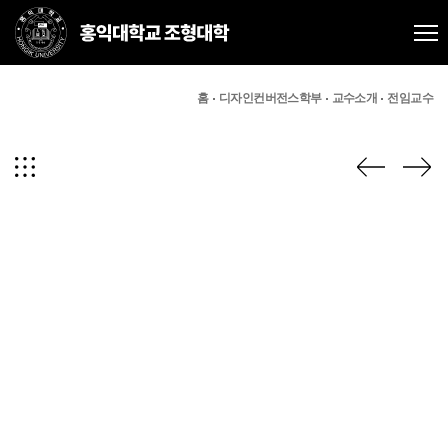
홈
디자인컨버전스학부
교수소개
전임교수