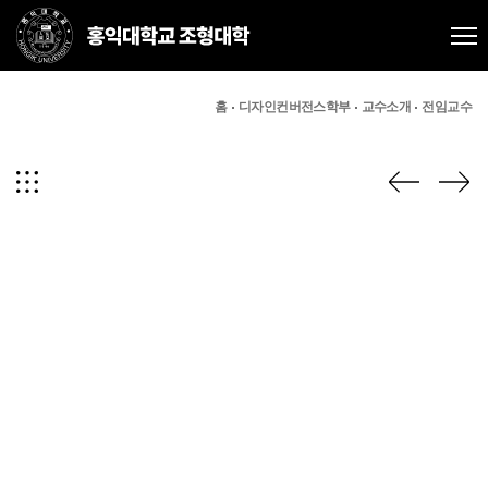
홈
디자인컨버전스학부
교수소개
전임교수